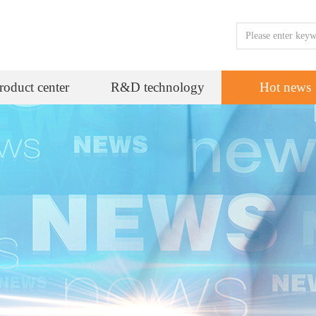
roduct center
R&D technology
Hot news