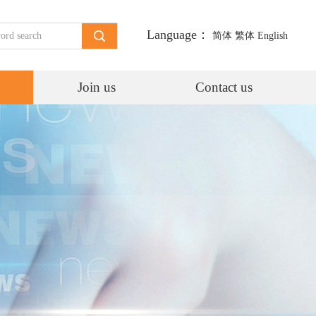
Language：
简体
繁体
English
Join us
Contact us