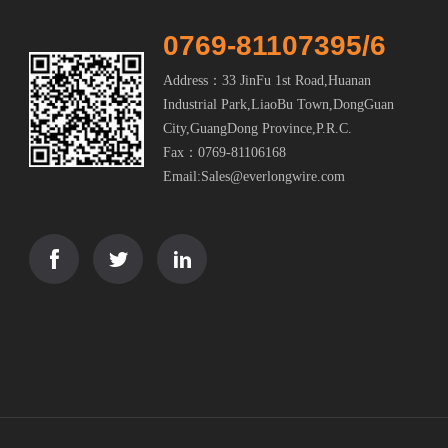
0769-81107395/6
Address：33 JinFu 1st Road,Huanan
Industrial Park,LiaoBu Town,DongGuan
City,GuangDong Province,P.R.C.
Fax：0769-81106168
Email:Sales@everlongwire.com