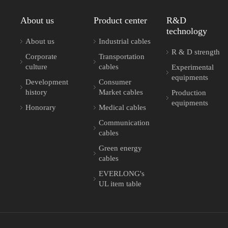
About us
Product center
R&D
technology
About us
Industrial cables
R & D strength
Corporate
Transportation
culture
cables
Experimental
equipments
Development
Consumer
history
Market cables
Production
equipments
Honorary
Medical cables
Communication
cables
Green energy
cables
EVERLONG's
UL item table